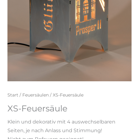
Start
/
Feuersäulen
/ XS-Feuersäule
XS-Feuersäule
Klein und dekorativ mit 4 auswechselbaren
Seiten, je nach Anlass und Stimmung!