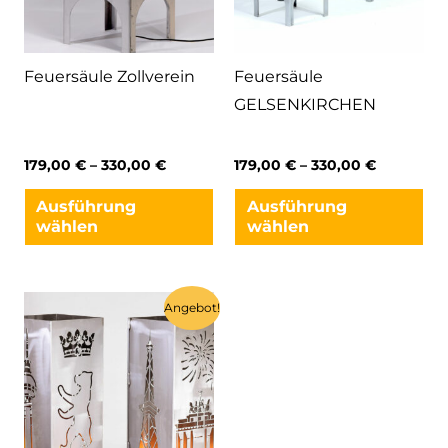
Feuersäule Zollverein
Feuersäule
GELSENKIRCHEN
179,00
€
–
330,00
€
179,00
€
–
330,00
€
Dieses
Di
Ausführung
Ausführung
Produkt
Pr
wählen
wählen
weist
we
mehrere
me
Varianten
Va
Angebot!
auf.
auf
Die
Di
Optionen
Op
können
kö
auf
au