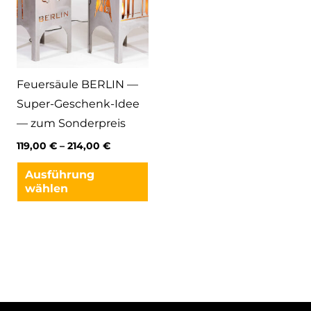
der
de
Produktseite
Pr
gewählt
ge
werden
we
Feuersäule BERLIN —
Super-Geschenk-Idee
— zum Sonderpreis
119,00
€
–
214,00
€
Dieses
Ausführung
Produkt
wählen
weist
mehrere
Varianten
auf.
Die
Optionen