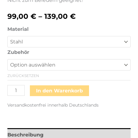
Nicht zum Befeuern geeignet!
99,00
€
–
139,00
€
Material
Zubehör
ZURÜCKSETZEN
XS-
In den Warenkorb
Feuersäule
Versandkostenfrei innerhalb Deutschlands
Menge
Beschreibung