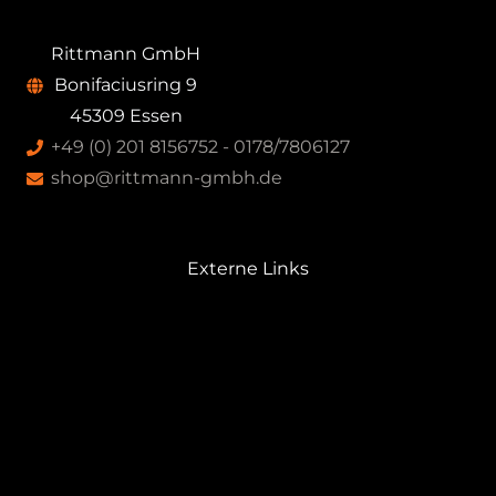
können
auf
Rittmann GmbH
der
Bonifaciusring 9
Produktseite
45309 Essen
gewählt
+49 (0) 201 8156752 - 0178/7806127
werden
shop@rittmann-gmbh.de
Externe Links
GRÜNDER + HÖTTEN
WETTERTECHNIK
RITTMANN FAHRRADWERKSTATT
SCHERZER UMWELTTECHNIK
PROBERAUM.de