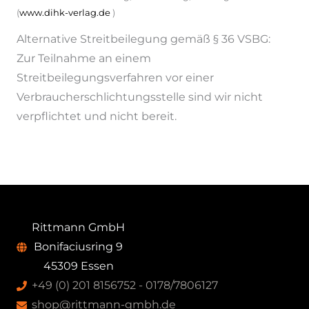
(
www.dihk-verlag.de
)
Alternative Streitbeilegung gemäß § 36 VSBG:
Zur Teilnahme an einem
Streitbeilegungsverfahren vor einer
Verbraucherschlichtungsstelle sind wir nicht
verpflichtet und nicht bereit.
Rittmann GmbH
Bonifaciusring 9
45309 Essen
+49 (0) 201 8156752 - 0178/7806127
shop@rittmann-gmbh.de