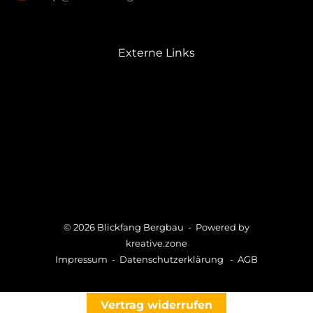
Externe Links
GRÜNDER + HÖTTEN
WETTERTECHNIK
RITTMANN FAHRRADWERKSTATT
SCHERZER UMWELTTECHNIK
PROBERAUM.de
© 2026 Blickfang Bergbau - Powered by
kreative.zone
Impressum
-
Datenschutzerklärung
-
AGB
Vertrag widerrufen