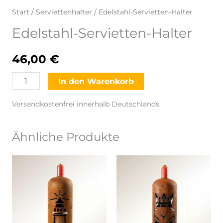
Start
/
Serviettenhalter
/ Edelstahl-Servietten-Halter
Edelstahl-Servietten-Halter
46,00
€
Edelstahl-
In den Warenkorb
Servietten-
Versandkostenfrei innerhalb Deutschlands
Halter
Menge
Ähnliche Produkte