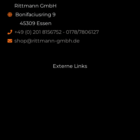
Rittmann GmbH
Bonifaciusring 9
45309 Essen
+49 (0) 201 8156752 - 0178/7806127
shop@rittmann-gmbh.de
Externe Links
GRÜNDER + HÖTTEN
WETTERTECHNIK
RITTMANN FAHRRADWERKSTATT
SCHERZER UMWELTTECHNIK
PROBERAUM.de