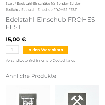
Start
/
Edelstahl-Einschübe für Sonder-Edition
Teelicht
/ Edelstahl-Einschub FROHES FEST
Edelstahl-Einschub FROHES
FEST
15,00
€
Edelstahl-
In den Warenkorb
Einschub
Versandkostenfrei innerhalb Deutschlands
FROHES
FEST
Menge
Ähnliche Produkte