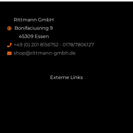
Rittmann GmbH
Bonifaciusring 9
45309 Essen
+49 (0) 201 8156752 - 0178/7806127
shop@rittmann-gmbh.de
Externe Links
GRÜNDER + HÖTTEN
WETTERTECHNIK
RITTMANN FAHRRADWERKSTATT
SCHERZER UMWELTTECHNIK
PROBERAUM.de