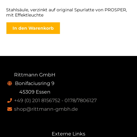
Stahlsäule, verzinkt auf original Spurlatte von PROSPER,
mit Effektleuchte
In den Warenkorb
Rittmann GmbH
Bonifaciusring 9
45309 Essen
+49 (0) 201 8156752 - 0178/7806127
shop@rittmann-gmbh.de
Externe Links